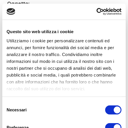
Oggetto:
Elenco operatori invitati:
Codice Fiscale:
Questo sito web utilizza i cookie
Procedura di scelta:
Affidamento ai sensi del Regolamento Generale
Utilizziamo i cookie per personalizzare contenuti ed
Aziendale per Lavori Servizi e Forniture
annunci, per fornire funzionalità dei social media e per
analizzare il nostro traffico. Condividiamo inoltre
Aggiudicatario Nome:
informazioni sul modo in cui utilizza il nostro sito con i
HIDRODEPUR S.P.A. - cod. fisc. 02122450162
nostri partner che si occupano di analisi dei dati web,
Importo Aggiudicazione:
pubblicità e social media, i quali potrebbero combinarle
5.375,00
con altre informazioni che ha fornito loro o che hanno
raccolto dal suo utilizzo dei loro servizi.
Tempi di completamento:
PRONTA
Selezione
Importo Liquidato:
Necessari
del
0
consenso
Preferenze