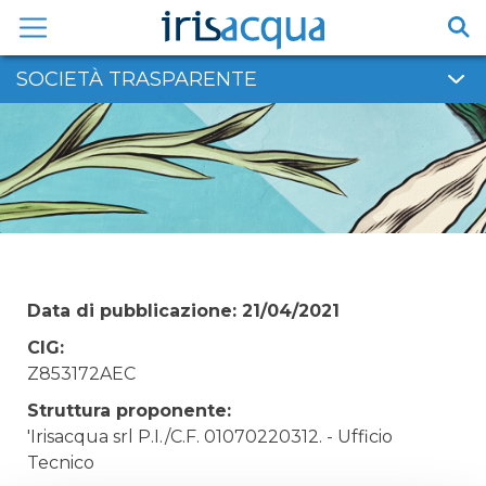
Vai
al
contenuto
SOCIETÀ TRASPARENTE
Data di pubblicazione: 21/04/2021
CIG:
Z853172AEC
Struttura proponente:
'Irisacqua srl P.I./C.F. 01070220312. - Ufficio
Tecnico