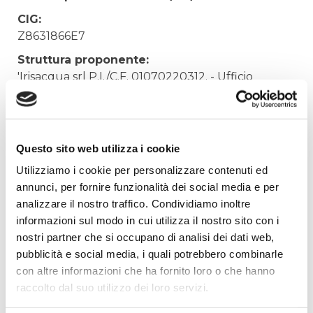
CIG:
Z8631866E7
Struttura proponente:
'Irisacqua srl P.I./C.F. 01070220312. - Ufficio
Tecnico
Oggetto:
Pulizia Impianto Fotovoltaico Farra d'Isonzo
Questo sito web utilizza i cookie
Elenco operatori invitati:
Utilizziamo i cookie per personalizzare contenuti ed
Codice Fiscale:
annunci, per fornire funzionalità dei social media e per
analizzare il nostro traffico. Condividiamo inoltre
Procedura di scelta:
informazioni sul modo in cui utilizza il nostro sito con i
Affidamento ai sensi del Regolamento Generale
nostri partner che si occupano di analisi dei dati web,
Aziendale per Lavori Servizi e Forniture
pubblicità e social media, i quali potrebbero combinarle
Aggiudicatario Nome:
con altre informazioni che ha fornito loro o che hanno
PU.MA. PULIZIE E MANUTENZIONI SOC.COOP. -
raccolto dal suo utilizzo dei loro servizi.
cod. fisc. 01320170309