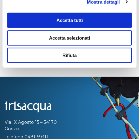
Mostra dettagli
Pagina aggiornata il 04/08/2020
Accetta tutti
Accetta selezionati
Rifiuta
Via IX Agosto 15 – 34170
Gorizia
Telefono
0481-593111