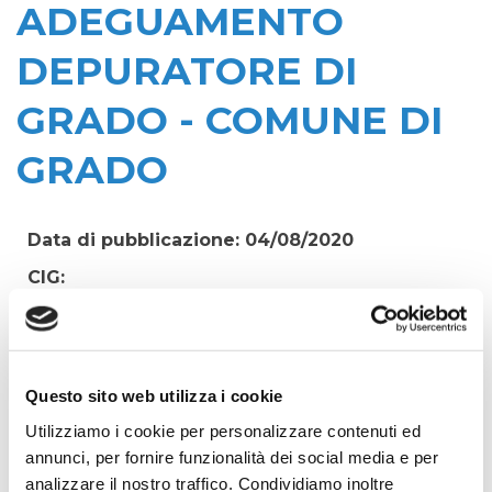
ADEGUAMENTO
DEPURATORE DI
GRADO - COMUNE DI
GRADO
Data di pubblicazione: 04/08/2020
CIG:
Z8717CB2B4
Struttura proponente:
'Irisacqua srl P.I./C.F. 01070220312. - Ufficio
Tecnico
Questo sito web utilizza i cookie
Oggetto:
Utilizziamo i cookie per personalizzare contenuti ed
ASSISTENZA E SUPPORTO ALLA D.L. PER I
annunci, per fornire funzionalità dei social media e per
LAVORI DI COMPLETAMENTO ADEGUAMENTO
analizzare il nostro traffico. Condividiamo inoltre