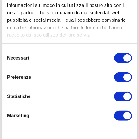
DEPURATORE DI GRADO - COMUNE DI GRADO
informazioni sul modo in cui utilizza il nostro sito con i
nostri partner che si occupano di analisi dei dati web,
Elenco operatori invitati:
pubblicità e social media, i quali potrebbero combinarle
Codice Fiscale:
con altre informazioni che ha fornito loro o che hanno
raccolto dal suo utilizzo dei loro servizi.
Procedura di scelta:
Affidamento ai sensi del Regolamento Generale
Aziendale per Lavori Servizi e Forniture (art.238,
Selezione
Necessari
comma 7 d.lgs. 163/2006)
del
consenso
Aggiudicatario Nome:
STUDIO TECNICO TREVISAN - cod. fisc.
Preferenze
0255105030102551050301
Importo Aggiudicazione:
Statistiche
5617,5000
Tempi di completamento:
Marketing
pronta
Importo Liquidato:
0