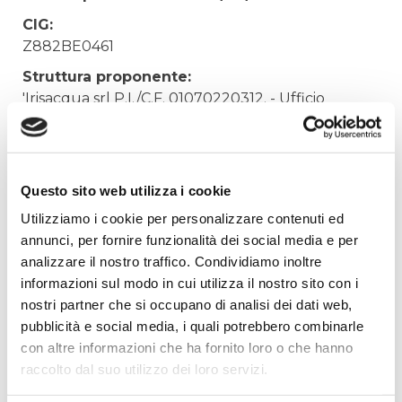
CIG:
Z882BE0461
Struttura proponente:
'Irisacqua srl P.I./C.F. 01070220312. - Ufficio
Tecnico
Oggetto:
Manutenzione programmata carrelli elevatori
Questo sito web utilizza i cookie
Elenco operatori invitati:
Utilizziamo i cookie per personalizzare contenuti ed
Codice Fiscale:
annunci, per fornire funzionalità dei social media e per
analizzare il nostro traffico. Condividiamo inoltre
Procedura di scelta:
informazioni sul modo in cui utilizza il nostro sito con i
Affidamento ai sensi del Regolamento Generale
nostri partner che si occupano di analisi dei dati web,
Aziendale per Lavori Servizi e Forniture
pubblicità e social media, i quali potrebbero combinarle
Aggiudicatario Nome:
con altre informazioni che ha fornito loro o che hanno
SACER ULIANA LUCIANO S.R.L. - cod. fisc.
raccolto dal suo utilizzo dei loro servizi.
01630610309