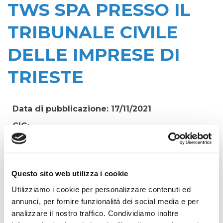
TWS SPA PRESSO IL
TRIBUNALE CIVILE
DELLE IMPRESE DI
TRIESTE
Data di pubblicazione: 17/11/2021
CIG:
Z8933F66D8
Struttura proponente:
'Irisacqua srl P.I./C.F. 01070220312. - Ufficio
Questo sito web utilizza i cookie
Tecnico
Utilizziamo i cookie per personalizzare contenuti ed
Oggetto:
annunci, per fornire funzionalità dei social media e per
SERVIZIO DI ASSISTENZA LEGALE RELATIVO
analizzare il nostro traffico. Condividiamo inoltre
ALLA CAUSA AVANZATA DA TWS SPA PRESSO IL