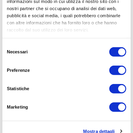
informazioni sul modo in cui utilizza il nostro sito con i
TRIBUNALE CIVILE DELLE IMPRESE DI TRIESTE
nostri partner che si occupano di analisi dei dati web,
Elenco operatori invitati:
pubblicità e social media, i quali potrebbero combinarle
con altre informazioni che ha fornito loro o che hanno
Codice Fiscale:
raccolto dal suo utilizzo dei loro servizi.
Procedura di scelta:
Affidamento ai sensi del Regolamento Generale
Selezione
Aziendale per Lavori Servizi e Forniture
Necessari
del
Aggiudicatario Nome:
consenso
avv.GIANNI ZGAGLIARDICH - cod. fisc.
Preferenze
ZGGGNN55E04Z118I
Importo Aggiudicazione:
Statistiche
16.181,36
Tempi di completamento:
Marketing
PRONTA
Importo Liquidato:
0
Mostra dettagli