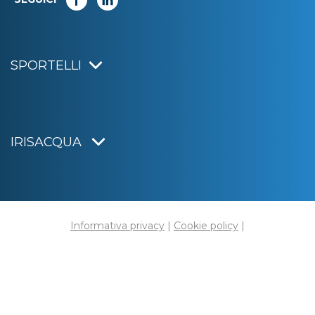
SPORTELLI
IRISACQUA
Informativa privacy
|
Cookie policy
|
Dichiarazione di accessibilità
Note legali
|
Sitemap
|
Digital agency:
Alea.pro
C.F. e P.IVA 01070220312
Capitale Sociale € 20.000.000,00 i.v.