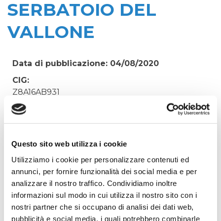
SERBATOIO DEL
VALLONE
Data di pubblicazione: 04/08/2020
CIG:
Z8A16AB931
Struttura proponente:
'Irisacqua srl P.I./C.F. 01070220312. - Ufficio
Tecnico
Questo sito web utilizza i cookie
Oggetto:
Utilizziamo i cookie per personalizzare contenuti ed
MATERIALE IDRAULICO PER MANUTENZIONE
annunci, per fornire funzionalità dei social media e per
STRAORDINARIA SERBATOIO DEL VALLONE
analizzare il nostro traffico. Condividiamo inoltre
Elenco operatori invitati:
informazioni sul modo in cui utilizza il nostro sito con i
Codice Fiscale:
nostri partner che si occupano di analisi dei dati web,
pubblicità e social media, i quali potrebbero combinarle