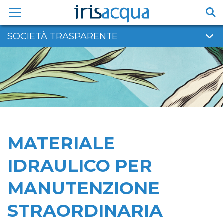
Vai
al
contenuto
SOCIETÀ TRASPARENTE
MATERIALE
IDRAULICO PER
MANUTENZIONE
STRAORDINARIA