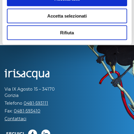
Accetta selezionati
Rifiuta
Via IX Agosto 15 – 34170
Gorizia
Telefono
0481-593111
Fax:
0481-593410
Contattaci
SEGUICI