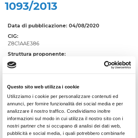
1093/2013
Data di pubblicazione: 04/08/2020
CIG:
Z8C1AAE386
Struttura proponente:
'Irisacqua srl P.I./C.F. 01070220312. - Ufficio
Tecnico
Oggetto:
PARCELLA N. 87/2016 AVV. CATTARINI -
Questo sito web utilizza i cookie
PROCEDIMENTO PENALE RGNR 1093/2013
Utilizziamo i cookie per personalizzare contenuti ed
annunci, per fornire funzionalità dei social media e per
Elenco operatori invitati:
analizzare il nostro traffico. Condividiamo inoltre
Codice Fiscale:
informazioni sul modo in cui utilizza il nostro sito con i
Procedura di scelta:
nostri partner che si occupano di analisi dei dati web,
Affidamento ai sensi del Regolamento Generale
pubblicità e social media, i quali potrebbero combinarle