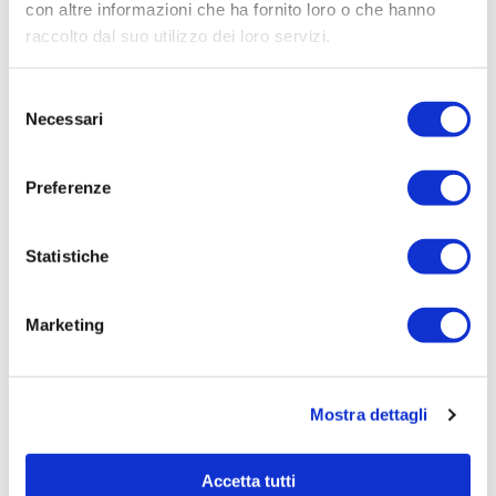
Aziendale per Lavori Servizi e Forniture (art.238,
con altre informazioni che ha fornito loro o che hanno
comma 7 d.lgs. 163/2006)
raccolto dal suo utilizzo dei loro servizi.
Aggiudicatario Nome:
Selezione
RICCARDO CATTARINI AVVOCATO - cod. fisc.
Necessari
del
CTTRCR53H17L424D
consenso
Importo Aggiudicazione:
Preferenze
7798,6400
Tempi di completamento:
pronta
Statistiche
Importo Liquidato:
0
Marketing
Pagina aggiornata il 04/08/2020
Mostra dettagli
Accetta tutti