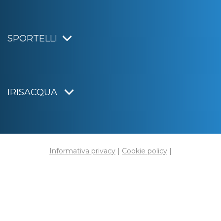
SPORTELLI
IRISACQUA
Informativa privacy
|
Cookie policy
|
Dichiarazione di accessibilità
Note legali
|
Sitemap
|
Digital agency:
Alea.pro
C.F. e P.IVA 01070220312
Capitale Sociale € 20.000.000,00 i.v.