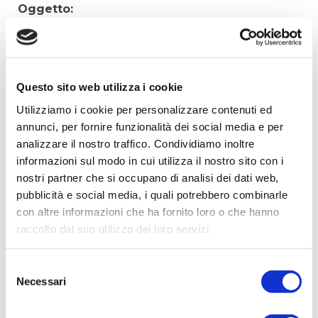
Oggetto:
Elenco operatori invitati:
Codice Fiscale:
Procedura di scelta:
Questo sito web utilizza i cookie
Affidamento ai sensi del Regolamento Generale
Utilizziamo i cookie per personalizzare contenuti ed
Aziendale per Lavori Servizi e Forniture
annunci, per fornire funzionalità dei social media e per
Aggiudicatario Nome:
analizzare il nostro traffico. Condividiamo inoltre
BRANDOLIN ING.GIORGIO - cod. fisc.
informazioni sul modo in cui utilizza il nostro sito con i
BRNGRG51D23F356P
nostri partner che si occupano di analisi dei dati web,
pubblicità e social media, i quali potrebbero combinarle
Importo Aggiudicazione:
con altre informazioni che ha fornito loro o che hanno
32308,22
raccolto dal suo utilizzo dei loro servizi.
Tempi di completamento:
pronta
Selezione
Importo Liquidato:
Necessari
del
0
consenso