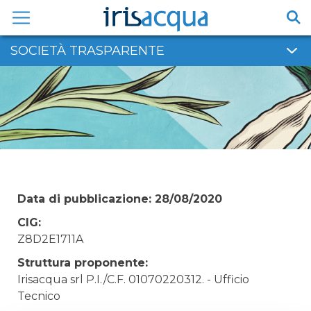
Vai
al
contenuto
SOCIETÀ TRASPARENTE
Data di pubblicazione: 28/08/2020
CIG:
Z8D2E1711A
Struttura proponente:
Irisacqua srl P.I./C.F. 01070220312. - Ufficio
Tecnico