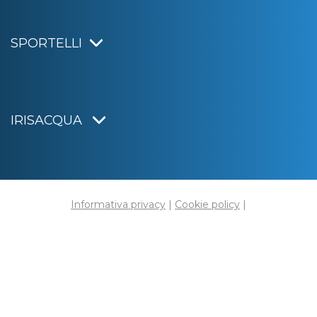
SPORTELLI
IRISACQUA
Informativa privacy
|
Cookie policy
|
Dichiarazione di accessibilità
Note legali
|
Sitemap
|
Digital agency:
Alea.pro
C.F. e P.IVA 01070220312
Capitale Sociale € 20.000.000,00 i.v.
Rag. Imprese di Gorizia n. 01070220312