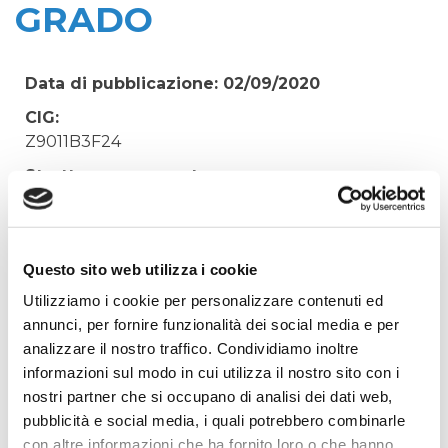
GRADO
Data di pubblicazione: 02/09/2020
CIG:
Z9011B3F24
Struttura proponente:
Irisacqua srl P.I./C.F. 01070220312. - Ufficio
Tecnico
Oggetto:
Questo sito web utilizza i cookie
RIPARAZIONE CONDOTTA IN PRESSIONE
Utilizziamo i cookie per personalizzare contenuti ed
FOGNATURA DI GRADO
annunci, per fornire funzionalità dei social media e per
Elenco operatori invitati:
analizzare il nostro traffico. Condividiamo inoltre
informazioni sul modo in cui utilizza il nostro sito con i
Codice Fiscale:
nostri partner che si occupano di analisi dei dati web,
Procedura di scelta:
pubblicità e social media, i quali potrebbero combinarle
Affidamento ai sensi del Regolamento Generale
con altre informazioni che ha fornito loro o che hanno