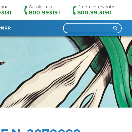
ioni
Autolettura
Pronto intervento
3131
800.993191
800.99.3190
Ricerca
PNRR
per: