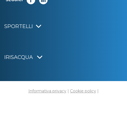
SPORTELLI
IRISACQUA
Informativa privacy
|
Cookie policy
|
Dichiarazione di accessibilità
Note legali
|
Sitemap
|
Digital agency:
Alea.pro
C.F. e P.IVA 01070220312
Capitale Sociale € 20.000.000,00 i.v.