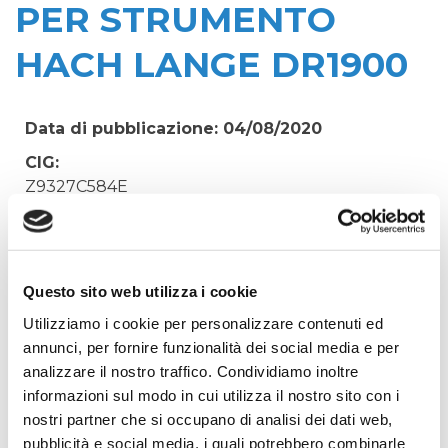
PER STRUMENTO
HACH LANGE DR1900
Data di pubblicazione: 04/08/2020
CIG:
Z9327C584E
Struttura proponente:
'Irisacqua srl P.I./C.F. 01070220312. - Ufficio
Tecnico
Questo sito web utilizza i cookie
Oggetto:
Utilizziamo i cookie per personalizzare contenuti ed
ACQUISTO KIT FILTRAZIONE PER ANALISI
annunci, per fornire funzionalità dei social media e per
DELL'AMMONIACA PER STRUMENTO HACH
analizzare il nostro traffico. Condividiamo inoltre
LANGE DR1900
informazioni sul modo in cui utilizza il nostro sito con i
Elenco operatori invitati:
nostri partner che si occupano di analisi dei dati web,
Codice Fiscale:
pubblicità e social media, i quali potrebbero combinarle