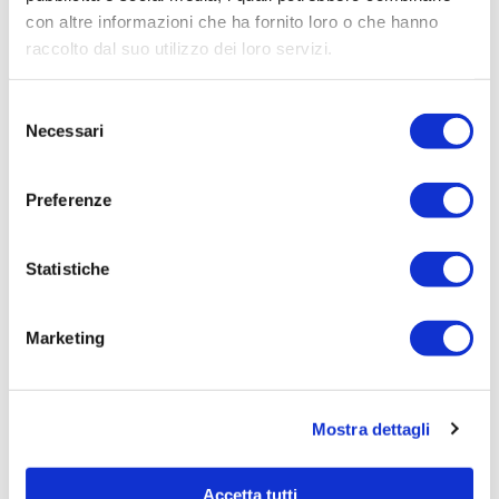
con altre informazioni che ha fornito loro o che hanno
Procedura di scelta:
raccolto dal suo utilizzo dei loro servizi.
Affidamento ai sensi del Regolamento Generale
Aziendale per Lavori Servizi e Forniture
Selezione
Aggiudicatario Nome:
Necessari
del
HACH LANGE S.R.L. - cod. fisc. 11277000151
consenso
Importo Aggiudicazione:
Preferenze
154,6500
Tempi di completamento:
Statistiche
pronta
Importo Liquidato:
Marketing
0
Pagina aggiornata il 04/08/2020
Mostra dettagli
Accetta tutti