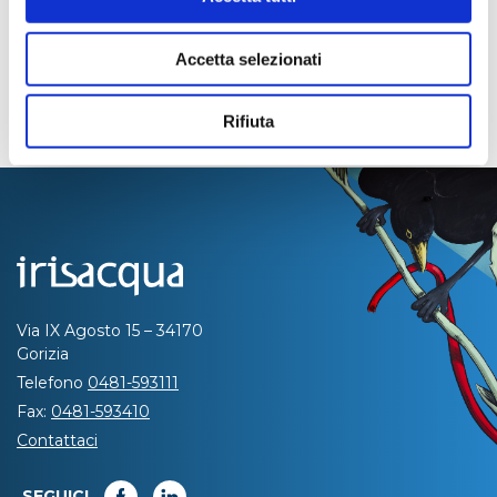
Accetta selezionati
Rifiuta
Via IX Agosto 15 – 34170
Gorizia
Telefono
0481-593111
Fax:
0481-593410
Contattaci
SEGUICI