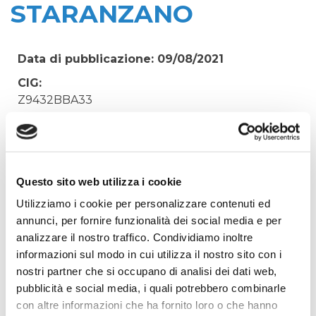
STARANZANO
Data di pubblicazione: 09/08/2021
CIG:
Z9432BBA33
Struttura proponente:
'Irisacqua srl P.I./C.F. 01070220312. - Ufficio
Tecnico
Oggetto:
Questo sito web utilizza i cookie
FORNITURA ACQUA MINERALE PER OPERATIVI
Utilizziamo i cookie per personalizzare contenuti ed
DEPURATORE STARANZANO
annunci, per fornire funzionalità dei social media e per
analizzare il nostro traffico. Condividiamo inoltre
Elenco operatori invitati:
informazioni sul modo in cui utilizza il nostro sito con i
Codice Fiscale:
nostri partner che si occupano di analisi dei dati web,
Procedura di scelta:
pubblicità e social media, i quali potrebbero combinarle
Affidamento ai sensi del Regolamento Generale
con altre informazioni che ha fornito loro o che hanno