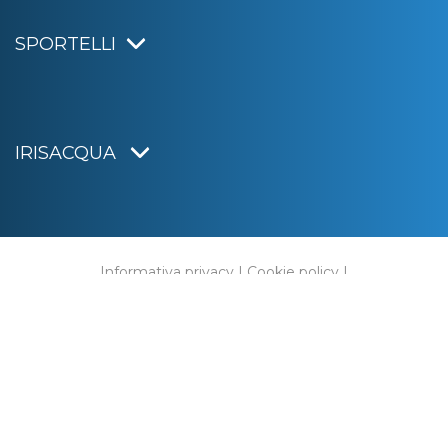
SPORTELLI
IRISACQUA
Informativa privacy
|
Cookie policy
|
Dichiarazione di accessibilità
Note legali
|
Sitemap
|
Digital agency:
Alea.pro
C.F. e P.IVA 01070220312
Capitale Sociale € 20.000.000,00 i.v.
Rag. Imprese di Gorizia n. 01070220312