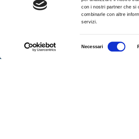
con i nostri partner che si
SPOR
combinarle con altre inform
Sportell
servizi.
– lunedì
Via IX Agosto 15 – 34170 Gorizia
alle 16
Telefono
0481-593111
Selezione
– venerd
Necessari
Fax:
0481-593410
del
su app
consenso
Contattaci
– marted
libero
SEGUICI
Per ric
al nume
telefoni
dalle or
ore 8:00