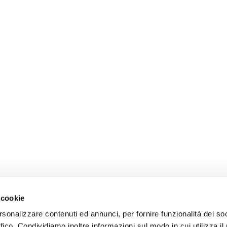
 cookie
rsonalizzare contenuti ed annunci, per fornire funzionalità dei so
ffico. Condividiamo inoltre informazioni sul modo in cui utilizza il 