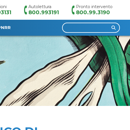
ioni
Autolettura
Pronto intervento
3131
800.993191
800.99.3190
Ricerca
PNRR
per: