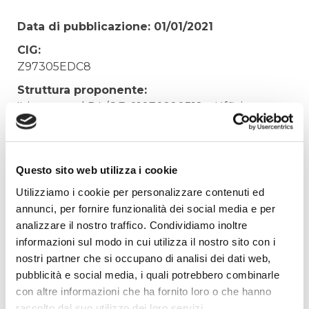
Data di pubblicazione: 01/01/2021
CIG:
Z97305EDC8
Struttura proponente:
'Irisacqua srl P.I./C.F. 01070220312. - Ufficio
Tecnico
Oggetto:
MANUTENZIONE STRAORDINARIA CARRELLI
Questo sito web utilizza i cookie
ELEVATORI . CONTR.N. 41/21
Utilizziamo i cookie per personalizzare contenuti ed
Elenco operatori invitati:
annunci, per fornire funzionalità dei social media e per
analizzare il nostro traffico. Condividiamo inoltre
Codice Fiscale:
informazioni sul modo in cui utilizza il nostro sito con i
Procedura di scelta:
nostri partner che si occupano di analisi dei dati web,
Affidamento ai sensi del Regolamento Generale
pubblicità e social media, i quali potrebbero combinarle
Aziendale per Lavori Servizi e Forniture
con altre informazioni che ha fornito loro o che hanno
Aggiudicatario Nome:
raccolto dal suo utilizzo dei loro servizi.