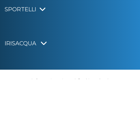
SPORTELLI
IRISACQUA
Informativa privacy
|
Cookie policy
|
Dichiarazione di accessibilità
Note legali
|
Sitemap
|
Digital agency:
Alea.pro
C.F. e P.IVA 01070220312
Capitale Sociale € 20.000.000,00 i.v.
Rag. Imprese di Gorizia n. 01070220312