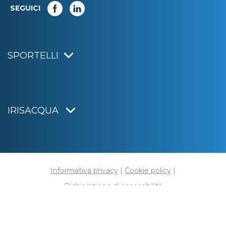
SEGUICI
SPORTELLI
IRISACQUA
Informativa privacy
|
Cookie policy
|
Dichiarazione di accessibilità
Note legali
|
Sitemap
|
Digital agency:
Alea.pro
C.F. e P.IVA 01070220312