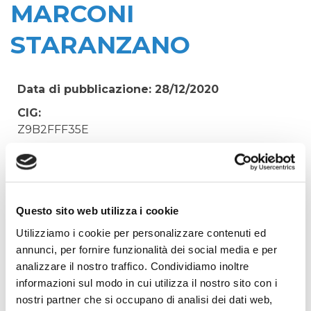
MARCONI
STARANZANO
Data di pubblicazione: 28/12/2020
CIG:
Z9B2FFF35E
Struttura proponente:
'Irisacqua srl P.I./C.F. 01070220312. - Ufficio
Tecnico
Oggetto:
Questo sito web utilizza i cookie
PRESTAZIONI IDRAULICHE ED EDILI PER
Utilizziamo i cookie per personalizzare contenuti ed
INSERIMENTO RIDUTTORE VIA MARCONI
annunci, per fornire funzionalità dei social media e per
STARANZANO
analizzare il nostro traffico. Condividiamo inoltre
informazioni sul modo in cui utilizza il nostro sito con i
Elenco operatori invitati:
nostri partner che si occupano di analisi dei dati web,
Codice Fiscale: