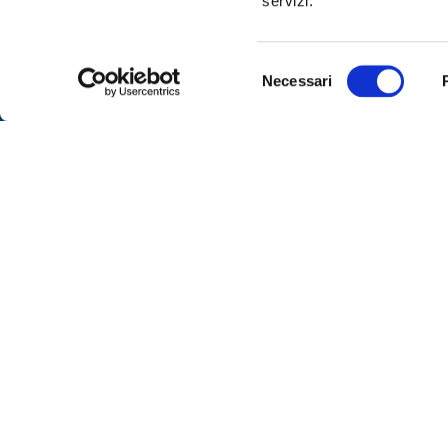
servizi.
SPOR
Sportell
Selezione
Necessari
del
– lunedì
Via IX Agosto 15 – 34170 Gorizia
consenso
alle 16
Telefono
0481-593111
– venerd
Fax:
0481-593410
su app
Contattaci
– marted
libero
SEGUICI
Per ric
al nume
telefoni
dalle or
ore 8:00