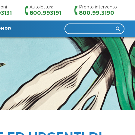
ioni
Autolettura
Pronto intervento
3131
800.993191
800.99.3190
Ricerca
PNRR
per: