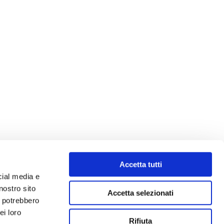
Accetta tutti
cial media e
nostro sito
Accetta selezionati
i potrebbero
ei loro
Rifiuta