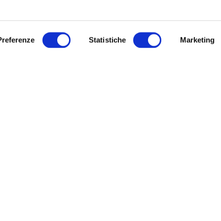
TELLI
IRISACQUA
o di Gorizia, via IX Agosto, 15:
Archivio
Preferenze
Statistiche
Marketing
Modulistica
, mercoledì, giovedì dalle ore 8.30
URP
.30 su appuntamento
Link utili
ì e sabato dalle ore 8.30 alle 12.30
untamento
Sitemap
ì dalle ore 8.30 alle 16.30 accesso
hiedere l’appuntamento telefonare
ro verde 800 99 31 31 (contatto
co disponibile da lunedì a venerdì
e 8:00 alle 20:00 – il sabato dalle
 alle 13:00).
Informativa privacy
|
Cookie policy
|
Dichiarazione di accessibilità
Note legali
|
Sitemap
|
Digital agency:
Alea.pro