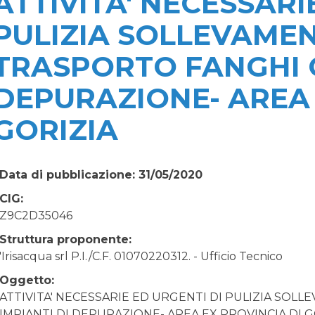
ATTIVITA' NECESSARI
PULIZIA SOLLEVAMEN
TRASPORTO FANGHI C
DEPURAZIONE- AREA 
GORIZIA
Data di pubblicazione: 31/05/2020
CIG:
Z9C2D35046
Struttura proponente:
'Irisacqua srl P.I./C.F. 01070220312. - Ufficio Tecnico
Oggetto:
ATTIVITA' NECESSARIE ED URGENTI DI PULIZIA SOL
IMPIANTI DI DEPURAZIONE- AREA EX PROVINCIA DI G