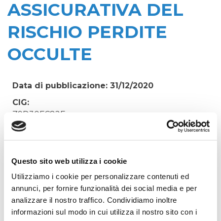
ASSICURATIVA DEL
RISCHIO PERDITE
OCCULTE
Data di pubblicazione: 31/12/2020
CIG:
Z9D30FC82F
Struttura proponente:
'Irisacqua srl P.I./C.F. 01070220312. - Ufficio
Tecnico
Questo sito web utilizza i cookie
Oggetto:
Utilizziamo i cookie per personalizzare contenuti ed
PARTECIPAZIONE GARA D'APPALTO
annunci, per fornire funzionalità dei social media e per
PROCEDURA APERTA SERVIZIO GESTIONE
analizzare il nostro traffico. Condividiamo inoltre
ASSICURATIVA DEL RISCHIO PERDITE OCCULTE
informazioni sul modo in cui utilizza il nostro sito con i