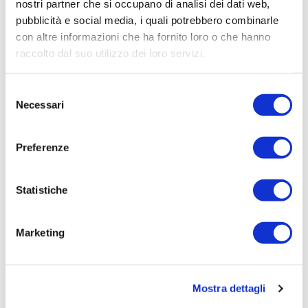
Elenco operatori invitati:
nostri partner che si occupano di analisi dei dati web,
pubblicità e social media, i quali potrebbero combinarle
Codice Fiscale:
con altre informazioni che ha fornito loro o che hanno
Procedura di scelta:
raccolto dal suo utilizzo dei loro servizi.
Affidamento ai sensi del Regolamento Generale
Aziendale per Lavori Servizi e Forniture
Selezione
Necessari
Aggiudicatario Nome:
del
avv.GIANNI ZGAGLIARDICH - cod. fisc.
consenso
ZGGGNN55E04Z118I
Preferenze
Importo Aggiudicazione:
861,12
Statistiche
Tempi di completamento:
PRONTA
Marketing
Importo Liquidato:
0
Mostra dettagli
Pagina aggiornata il 31/12/2020