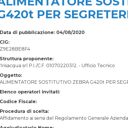
ALIMENTATORE SOST
G420t PER SEGRETER
Data di pubblicazione: 04/08/2020
CIG:
Z9E28BE8F4
Struttura proponente:
'Irisacqua srl P.I./C.F. 01070220312. - Ufficio Tecnico
Oggetto:
ALIMENTATORE SOSTITUTIVO ZEBRA G420t PER SEG
Elenco operatori invitati:
Codice Fiscale:
Procedura di scelta:
Affidamento ai sensi del Regolamento Generale Aziendale
Aggiudicatario Nome: