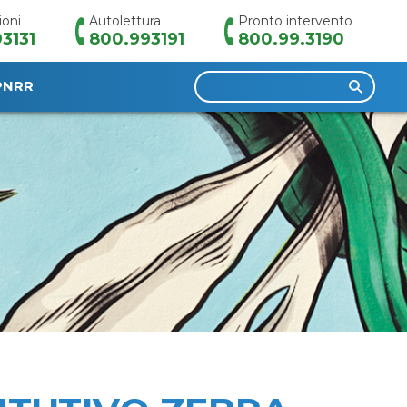
ioni
Autolettura
Pronto intervento
3131
800.993191
800.99.3190
Ricerca
PNRR
per: