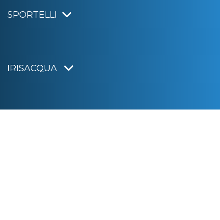
SPORTELLI
IRISACQUA
Informativa privacy
|
Cookie policy
|
Dichiarazione di accessibilità
Note legali
|
Sitemap
|
Digital agency:
Alea.pro
C.F. e P.IVA 01070220312
Capitale Sociale € 20.000.000,00 i.v.
Rag. Imprese di Gorizia n. 01070220312