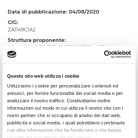
Data di pubblicazione: 04/08/2020
CIG:
ZA1149C1A2
Struttura proponente:
'Irisacqua srl P.I./C.F. 01070220312. - Ufficio
Tecnico
Oggetto:
FORNITURA DOTAZIONE VESTIARIO 2015-2016 -
Questo sito web utilizza i cookie
INTEGRAZIONE
Utilizziamo i cookie per personalizzare contenuti ed
Elenco operatori invitati:
annunci, per fornire funzionalità dei social media e per
analizzare il nostro traffico. Condividiamo inoltre
Codice Fiscale:
informazioni sul modo in cui utilizza il nostro sito con i
Procedura di scelta:
nostri partner che si occupano di analisi dei dati web,
Affidamento ai sensi del Regolamento Generale
pubblicità e social media, i quali potrebbero combinarle
Aziendale per Lavori Servizi e Forniture (art.238,
con altre informazioni che ha fornito loro o che hanno
comma 7 d.lgs. 163/2006)
raccolto dal suo utilizzo dei loro servizi.