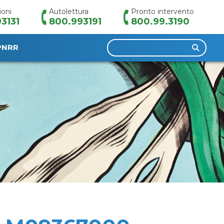
ioni
Autolettura
Pronto intervento
3131
800.993191
800.99.3190
Ricerca
PNRR
per: