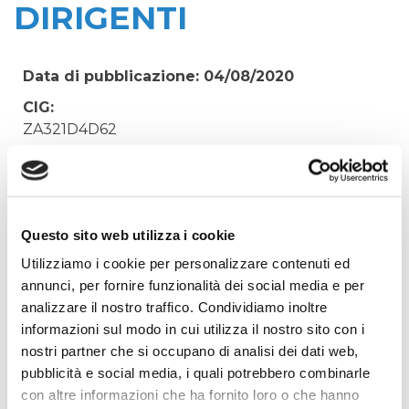
DIRIGENTI
Data di pubblicazione: 04/08/2020
CIG:
ZA321D4D62
Struttura proponente:
'Irisacqua srl P.I./C.F. 01070220312. - Ufficio
Tecnico
Oggetto:
Questo sito web utilizza i cookie
FORMAZIONE OBBLIGATORIA DEL PERSONALE
Utilizziamo i cookie per personalizzare contenuti ed
- AGGIORNAMENTO DIRIGENTI
annunci, per fornire funzionalità dei social media e per
analizzare il nostro traffico. Condividiamo inoltre
Elenco operatori invitati:
informazioni sul modo in cui utilizza il nostro sito con i
Codice Fiscale:
nostri partner che si occupano di analisi dei dati web,
Procedura di scelta:
pubblicità e social media, i quali potrebbero combinarle
Affidamento ai sensi del Regolamento Generale
con altre informazioni che ha fornito loro o che hanno