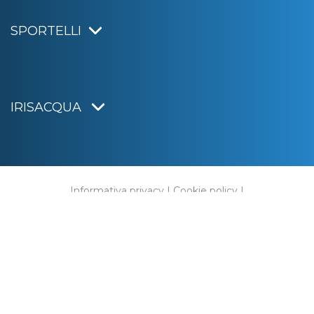
SPORTELLI
IRISACQUA
Informativa privacy
|
Cookie policy
|
Dichiarazione di accessibilità
Note legali
|
Sitemap
|
Digital agency:
Alea.pro
C.F. e P.IVA 01070220312
Capitale Sociale € 20.000.000,00 i.v.
Rag. Imprese di Gorizia n. 01070220312