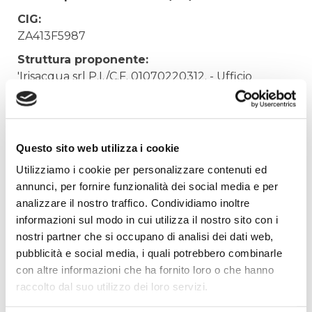
CIG:
ZA413F5987
Struttura proponente:
'Irisacqua srl P.I./C.F. 01070220312. - Ufficio
Tecnico
Oggetto:
ACQUISTO CAMPIONATORI REFRIGERATI
Questo sito web utilizza i cookie
Elenco operatori invitati:
Utilizziamo i cookie per personalizzare contenuti ed
Codice Fiscale:
annunci, per fornire funzionalità dei social media e per
analizzare il nostro traffico. Condividiamo inoltre
Procedura di scelta:
informazioni sul modo in cui utilizza il nostro sito con i
Affidamento ai sensi del Regolamento Generale
nostri partner che si occupano di analisi dei dati web,
Aziendale per Lavori Servizi e Forniture (art.238,
pubblicità e social media, i quali potrebbero combinarle
comma 7 d.lgs. 163/2006)
con altre informazioni che ha fornito loro o che hanno
Aggiudicatario Nome:
raccolto dal suo utilizzo dei loro servizi.
HACH LANGE S.R.L. - cod. fisc. 11277000151