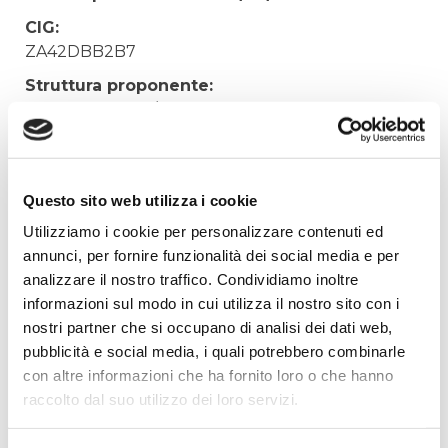
CIG:
ZA42DBB2B7
Struttura proponente:
'Irisacqua srl P.I./C.F. 01070220312. - Ufficio
Tecnico
Oggetto:
Formazione lavori cantiere personale operativo
Questo sito web utilizza i cookie
Elenco operatori invitati:
Utilizziamo i cookie per personalizzare contenuti ed
annunci, per fornire funzionalità dei social media e per
Codice Fiscale:
analizzare il nostro traffico. Condividiamo inoltre
Procedura di scelta:
informazioni sul modo in cui utilizza il nostro sito con i
Affidamento ai sensi del Regolamento Generale
nostri partner che si occupano di analisi dei dati web,
Aziendale per Lavori Servizi e Forniture
pubblicità e social media, i quali potrebbero combinarle
Aggiudicatario Nome:
con altre informazioni che ha fornito loro o che hanno
SYNERGICA SRL - cod. fisc. 00948610324
raccolto dal suo utilizzo dei loro servizi.
Importo Aggiudicazione: