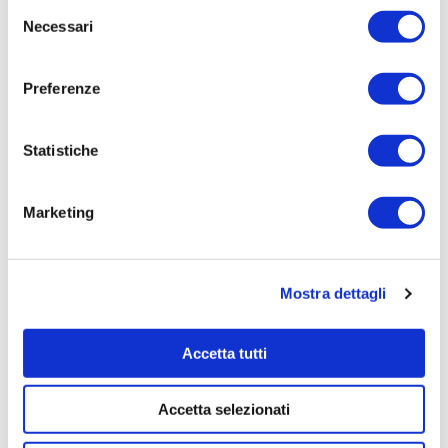
Selezione
400
Necessari
del
Tempi di completamento:
consenso
pronta
Preferenze
Importo Liquidato:
0
Statistiche
Pagina aggiornata il 21/07/2020
Marketing
Mostra dettagli
Accetta tutti
Accetta selezionati