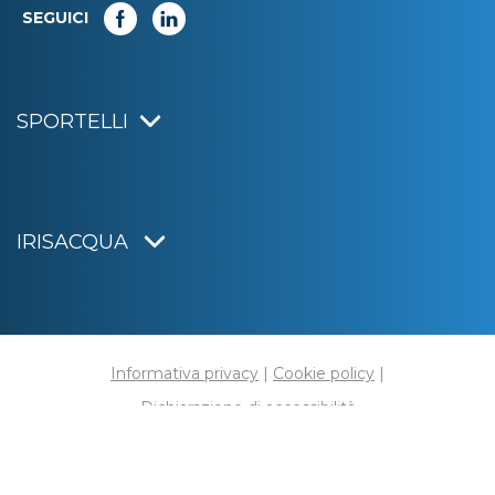
SEGUICI
SPORTELLI
IRISACQUA
Informativa privacy
|
Cookie policy
|
Dichiarazione di accessibilità
Note legali
|
Sitemap
|
Digital agency:
Alea.pro
C.F. e P.IVA 01070220312