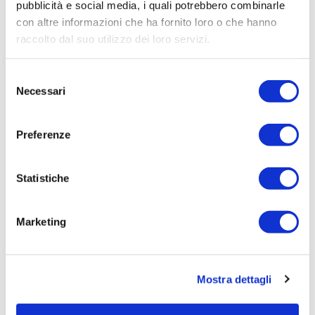
pubblicità e social media, i quali potrebbero combinarle
Procedura di scelta:
con altre informazioni che ha fornito loro o che hanno
Affidamento ai sensi del Regolamento Generale
raccolto dal suo utilizzo dei loro servizi.
Aziendale per Lavori Servizi e Forniture
Selezione
Aggiudicatario Nome:
Necessari
del
avv. Giulia MARTELLOS - cod. fisc.
consenso
MRTGLI88E53L424Q
Preferenze
Importo Aggiudicazione:
5.166,72
Tempi di completamento:
Statistiche
PRONTA
Importo Liquidato:
Marketing
0
Pagina aggiornata il 04/03/2021
Mostra dettagli