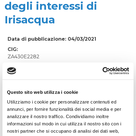
degli interessi di
Irisacqua
Data di pubblicazione: 04/03/2021
CIG:
ZA430E2282
Struttura proponente:
'Irisacqua srl P.I./C.F. 01070220312. - Ufficio
Tecnico
Oggetto:
Questo sito web utilizza i cookie
Vertenza V.T.E. spa/Irisacqua. Affidamento a
Utilizziamo i cookie per personalizzare contenuti ed
Legale della tutela a difesa degli interessi di
annunci, per fornire funzionalità dei social media e per
Irisacqua
analizzare il nostro traffico. Condividiamo inoltre
informazioni sul modo in cui utilizza il nostro sito con i
Elenco operatori invitati:
nostri partner che si occupano di analisi dei dati web,
Codice Fiscale: