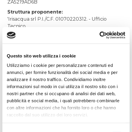
ZA5219AD6B
Struttura proponente:
'Irisacqua srl P.I./C.F. 01070220312. - Ufficio
Tecnico
Oggetto:
FORNITURA ACQUA PER DIREZIONE
Elenco operatori invitati:
Questo sito web utilizza i cookie
Codice Fiscale:
Utilizziamo i cookie per personalizzare contenuti ed
annunci, per fornire funzionalità dei social media e per
Procedura di scelta:
analizzare il nostro traffico. Condividiamo inoltre
Affidamento ai sensi del Regolamento Generale
informazioni sul modo in cui utilizza il nostro sito con i
Aziendale per Lavori Servizi e Forniture
nostri partner che si occupano di analisi dei dati web,
Aggiudicatario Nome:
pubblicità e social media, i quali potrebbero combinarle
DISTRIBUZIONE BEVANDE NARDIN DI NARDIN
con altre informazioni che ha fornito loro o che hanno
GUERRINO - cod. fisc. NRDGRN42C13E098Y
raccolto dal suo utilizzo dei loro servizi.
Importo Aggiudicazione:
36,9000
Selezione