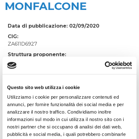
MONFALCONE
Data di pubblicazione: 02/09/2020
CIG:
ZA611D6927
Struttura proponente:
Irisacqua srl P.I./C.F. 01070220312. - Ufficio
Tecnico
Oggetto:
LAVORI DI ESECUZIONE TAPPETO D'USURA IN
Questo sito web utilizza i cookie
VIA PIAVE A MONFALCONE
Utilizziamo i cookie per personalizzare contenuti ed
annunci, per fornire funzionalità dei social media e per
Elenco operatori invitati:
analizzare il nostro traffico. Condividiamo inoltre
Codice Fiscale:
informazioni sul modo in cui utilizza il nostro sito con i
Procedura di scelta:
nostri partner che si occupano di analisi dei dati web,
Affidamento ai sensi del Regolamento Generale
pubblicità e social media, i quali potrebbero combinarle