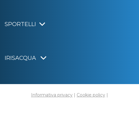
SPORTELLI
IRISACQUA
Informativa privacy
|
Cookie policy
|
Dichiarazione di accessibilità
Note legali
|
Sitemap
|
Digital agency:
Alea.pro
C.F. e P.IVA 01070220312
Capitale Sociale € 20.000.000,00 i.v.