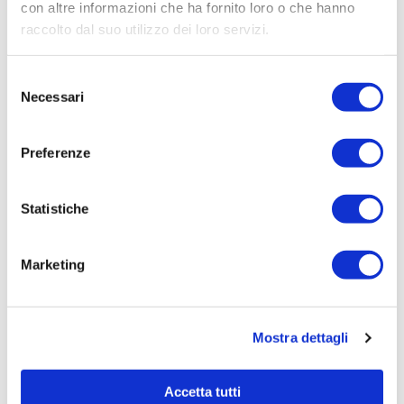
Aziendale per Lavori Servizi e Forniture (art.238,
con altre informazioni che ha fornito loro o che hanno
comma 7 d.lgs. 163/2006)
raccolto dal suo utilizzo dei loro servizi.
Aggiudicatario Nome:
Selezione
IMPRESA COSTRUZIONI VIDONI S.R.L. - cod. fisc.
Necessari
del
01589090305
consenso
Importo Aggiudicazione:
Preferenze
16596,8600
Tempi di completamento:
pronta consegna
Statistiche
Importo Liquidato:
0
Marketing
Pagina aggiornata il 02/09/2020
Mostra dettagli
Accetta tutti