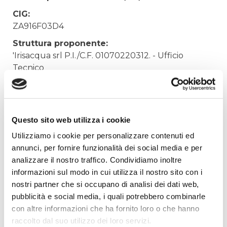
CIG:
ZA916F03D4
Struttura proponente:
'Irisacqua srl P.I./C.F. 01070220312. - Ufficio
Tecnico
Oggetto:
AGGIORNAMENTO COORDINATORI PER LA
SICUREZZA
Questo sito web utilizza i cookie
Elenco operatori invitati:
Utilizziamo i cookie per personalizzare contenuti ed
Codice Fiscale:
annunci, per fornire funzionalità dei social media e per
analizzare il nostro traffico. Condividiamo inoltre
Procedura di scelta:
informazioni sul modo in cui utilizza il nostro sito con i
Affidamento ai sensi del Regolamento Generale
nostri partner che si occupano di analisi dei dati web,
Aziendale per Lavori Servizi e Forniture (art.238,
pubblicità e social media, i quali potrebbero combinarle
comma 7 d.lgs. 163/2006)
con altre informazioni che ha fornito loro o che hanno
Aggiudicatario Nome:
raccolto dal suo utilizzo dei loro servizi.
ORDINE DEGLI INGEGNERI DELLA PROVINCIA