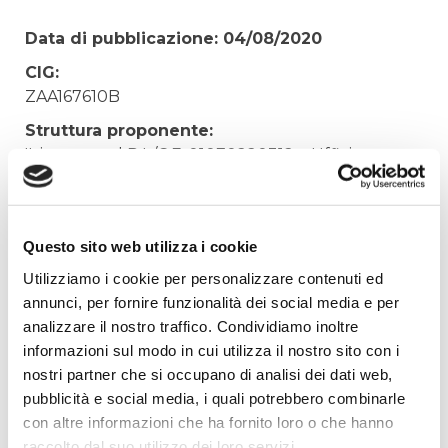
Data di pubblicazione: 04/08/2020
CIG:
ZAA167610B
Struttura proponente:
'Irisacqua srl P.I./C.F. 01070220312. - Ufficio
Tecnico
Oggetto:
FORNITURA GIUNTI PRIMOFIT E FLANGE IN
Questo sito web utilizza i cookie
ACCIAIO, PER MAGAZZINO GORIZIA
Utilizziamo i cookie per personalizzare contenuti ed
Elenco operatori invitati:
annunci, per fornire funzionalità dei social media e per
analizzare il nostro traffico. Condividiamo inoltre
Codice Fiscale:
informazioni sul modo in cui utilizza il nostro sito con i
Procedura di scelta:
nostri partner che si occupano di analisi dei dati web,
Affidamento ai sensi del Regolamento Generale
pubblicità e social media, i quali potrebbero combinarle
Aziendale per Lavori Servizi e Forniture (art.238,
con altre informazioni che ha fornito loro o che hanno
comma 7 d.lgs. 163/2006)
raccolto dal suo utilizzo dei loro servizi.