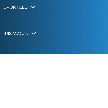
SPORTELLI
IRISACQUA
Informativa privacy
|
Cookie policy
|
Dichiarazione di accessibilità
Note legali
|
Sitemap
|
Digital agency:
Alea.pro
C.F. e P.IVA 01070220312
Capitale Sociale € 20.000.000,00 i.v.
Rag. Imprese di Gorizia n. 01070220312