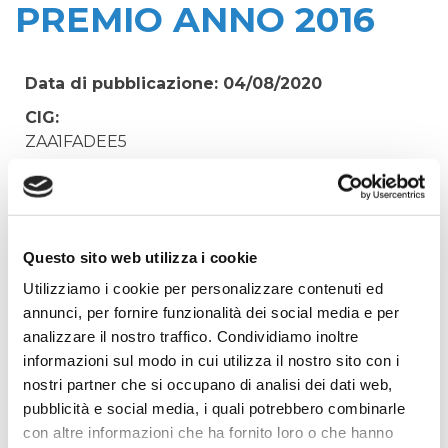
PREMIO ANNO 2016
Data di pubblicazione: 04/08/2020
CIG:
ZAA1FADEE5
Struttura proponente:
'Irisacqua srl P.I./C.F. 01070220312. - Ufficio
Tecnico
Oggetto:
Questo sito web utilizza i cookie
POLIZZA N. 4 ALL RISK ASSIC. GENERALI N.
Utilizziamo i cookie per personalizzare contenuti ed
361063563 REGOLAZIONE PREMIO ANNO 2016
annunci, per fornire funzionalità dei social media e per
analizzare il nostro traffico. Condividiamo inoltre
Elenco operatori invitati:
informazioni sul modo in cui utilizza il nostro sito con i
Codice Fiscale:
nostri partner che si occupano di analisi dei dati web,
Procedura di scelta:
pubblicità e social media, i quali potrebbero combinarle
Affidamento ai sensi del Regolamento Generale
con altre informazioni che ha fornito loro o che hanno