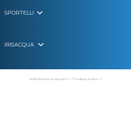
SPORTELLI
IRISACQUA
Informativa privacy
|
Cookie policy
|
Dichiarazione di accessibilità
Note legali
|
Sitemap
|
Digital agency:
Alea.pro
C.F. e P.IVA 01070220312
Capitale Sociale € 20.000.000,00 i.v.
Rag. Imprese di Gorizia n. 01070220312