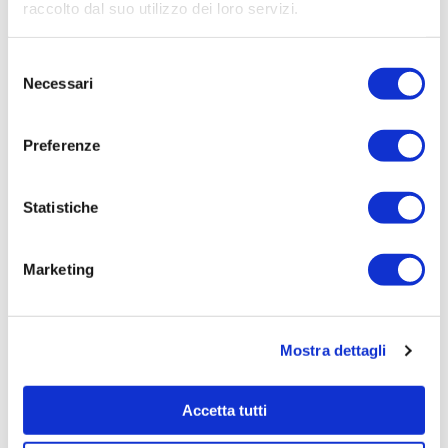
Aziendale per Lavori Servizi e Forniture
raccolto dal suo utilizzo dei loro servizi.
Aggiudicatario Nome:
Selezione
- cod. fisc.
Necessari
del
Importo Aggiudicazione:
consenso
9588,5000
Preferenze
Tempi di completamento:
pronta
Statistiche
Importo Liquidato:
0
Marketing
Pagina aggiornata il 04/08/2020
Mostra dettagli
Accetta tutti