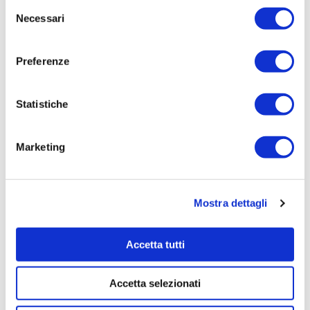
Selezione
1000,0000
Necessari
del
Tempi di completamento:
consenso
12 mesi
Preferenze
Importo Liquidato:
0
Statistiche
Pagina aggiornata il 04/08/2020
Marketing
Mostra dettagli
Accetta tutti
Accetta selezionati