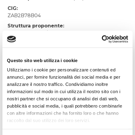
CIG:
ZAB2B78B04
Struttura proponente:
'Irisacqua srl P.I./C.F. 01070220312. - Ufficio
Tecnico
Oggetto:
MANUTENZIONE ORDINARIA MEZZI AZIENDALI
Questo sito web utilizza i cookie
Elenco operatori invitati:
Utilizziamo i cookie per personalizzare contenuti ed
annunci, per fornire funzionalità dei social media e per
Codice Fiscale:
analizzare il nostro traffico. Condividiamo inoltre
Procedura di scelta:
informazioni sul modo in cui utilizza il nostro sito con i
Affidamento ai sensi del Regolamento Generale
nostri partner che si occupano di analisi dei dati web,
Aziendale per Lavori Servizi e Forniture
pubblicità e social media, i quali potrebbero combinarle
Aggiudicatario Nome:
con altre informazioni che ha fornito loro o che hanno
AGUZZONI SPA - cod. fisc. 00040220311
raccolto dal suo utilizzo dei loro servizi.
Importo Aggiudicazione: