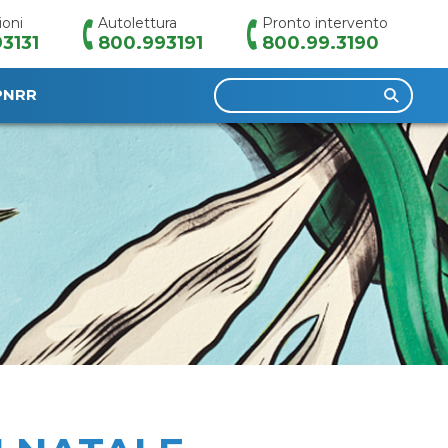
ioni
Autolettura
Pronto intervento
3131
800.993191
800.99.3190
Ricerca
PNRR
per: