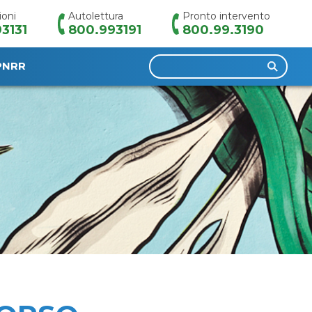
ioni
Autolettura
Pronto intervento
3131
800.993191
800.99.3190
Ricerca
PNRR
per: