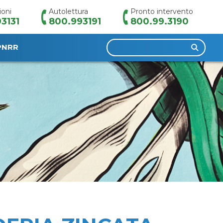
ioni
Autolettura
Pronto intervento
3131
800.993191
800.99.3190
Ricerca
PNRR
per: