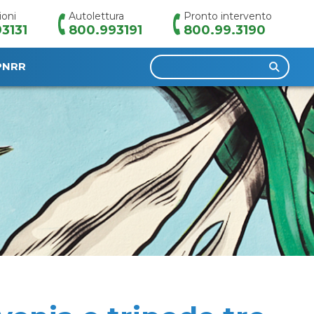
ioni
Autolettura
Pronto intervento
3131
800.993191
800.99.3190
Ricerca
PNRR
per: