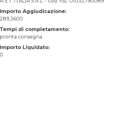
A.S.T. ITALIA S.R.L. - cod. fisc. 01032790089
Importo Aggiudicazione:
289,3600
Tempi di completamento:
pronta consegna
Importo Liquidato:
0