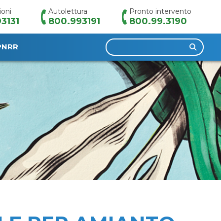
ioni
Autolettura
Pronto intervento
3131
800.993191
800.99.3190
Ricerca
PNRR
per: