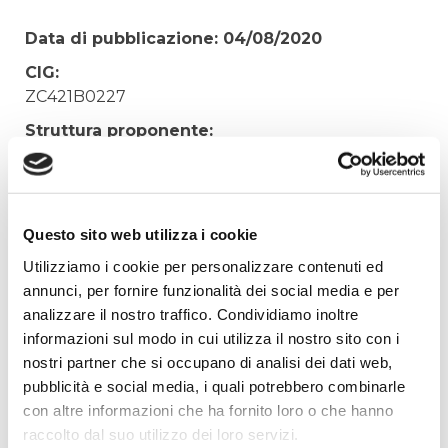
Data di pubblicazione: 04/08/2020
CIG:
ZC421B0227
Struttura proponente:
'Irisacqua srl P.I./C.F. 01070220312. - Ufficio
Tecnico
Oggetto:
Questo sito web utilizza i cookie
CONSERVAZIONE DOCUMENTALE DIGITALE ON
OUTSOURCING
Utilizziamo i cookie per personalizzare contenuti ed
annunci, per fornire funzionalità dei social media e per
Elenco operatori invitati:
analizzare il nostro traffico. Condividiamo inoltre
Codice Fiscale:
informazioni sul modo in cui utilizza il nostro sito con i
Procedura di scelta:
nostri partner che si occupano di analisi dei dati web,
Affidamento ai sensi del Regolamento Generale
pubblicità e social media, i quali potrebbero combinarle
Aziendale per Lavori Servizi e Forniture
con altre informazioni che ha fornito loro o che hanno
raccolto dal suo utilizzo dei loro servizi.
Aggiudicatario Nome: