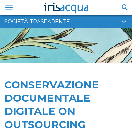
Vai
al
contenuto
SOCIETÀ TRASPARENTE
CONSERVAZIONE
DOCUMENTALE
DIGITALE ON
OUTSOURCING