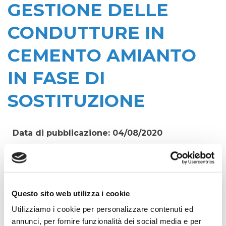
GESTIONE DELLE
CONDUTTURE IN
CEMENTO AMIANTO
IN FASE DI
SOSTITUZIONE
Data di pubblicazione: 04/08/2020
CIG:
ZC527D9B9C
Struttura proponente:
'Irisacqua srl P.I./C.F. 01070220312. - Ufficio
Questo sito web utilizza i cookie
Tecnico
Utilizziamo i cookie per personalizzare contenuti ed
Oggetto:
annunci, per fornire funzionalità dei social media e per