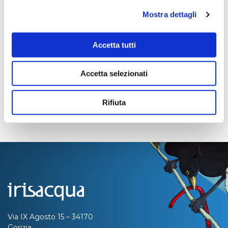
Importo Liquidato:
Mostra dettagli
0
Accetta tutti
Pagina aggiornata il 04/08/2020
Accetta selezionati
Rifiuta
Via IX Agosto 15 – 34170
Gorizia