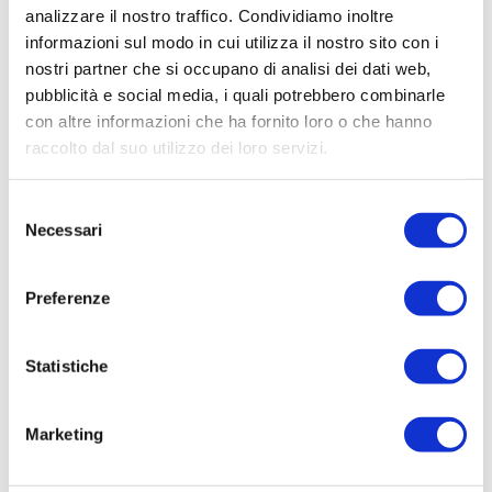
INCARICO PER PREDISPOSIZIONE ANALISI DI
analizzare il nostro traffico. Condividiamo inoltre
RISCHIO E PROTOCOLLO DI GESTIONE DELLE
informazioni sul modo in cui utilizza il nostro sito con i
CONDUTTURE IN CEMENTO AMIANTO IN FASE
nostri partner che si occupano di analisi dei dati web,
DI SOSTITUZIONE
pubblicità e social media, i quali potrebbero combinarle
con altre informazioni che ha fornito loro o che hanno
Elenco operatori invitati:
raccolto dal suo utilizzo dei loro servizi.
Codice Fiscale:
Procedura di scelta:
Selezione
Necessari
Affidamento ai sensi del Regolamento Generale
del
Aziendale per Lavori Servizi e Forniture
consenso
Aggiudicatario Nome:
Preferenze
VARISCO DR.FRANCO - cod. fisc.
VRSFNC60D11E098S
Statistiche
Importo Aggiudicazione:
8925,0000
Marketing
Tempi di completamento:
pronta