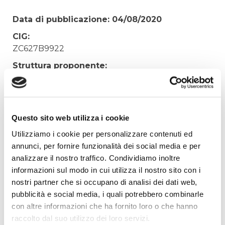
Data di pubblicazione: 04/08/2020
CIG:
ZC627B9922
Struttura proponente:
'Irisacqua srl P.I./C.F. 01070220312. - Ufficio
Tecnico
Oggetto:
Questo sito web utilizza i cookie
ACQUISTO URGENTE DI UNA ELETTROPOMPA
E DI UN MIXER
Utilizziamo i cookie per personalizzare contenuti ed
annunci, per fornire funzionalità dei social media e per
Elenco operatori invitati:
analizzare il nostro traffico. Condividiamo inoltre
Codice Fiscale:
informazioni sul modo in cui utilizza il nostro sito con i
Procedura di scelta:
nostri partner che si occupano di analisi dei dati web,
Affidamento ai sensi del Regolamento Generale
pubblicità e social media, i quali potrebbero combinarle
Aziendale per Lavori Servizi e Forniture
con altre informazioni che ha fornito loro o che hanno
raccolto dal suo utilizzo dei loro servizi.
Aggiudicatario Nome: