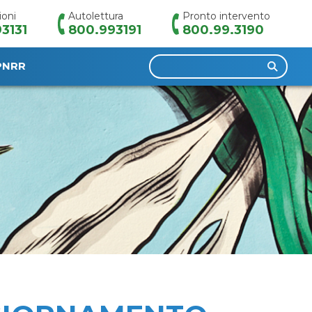
ioni
Autolettura
Pronto intervento
3131
800.993191
800.99.3190
Ricerca
PNRR
per: