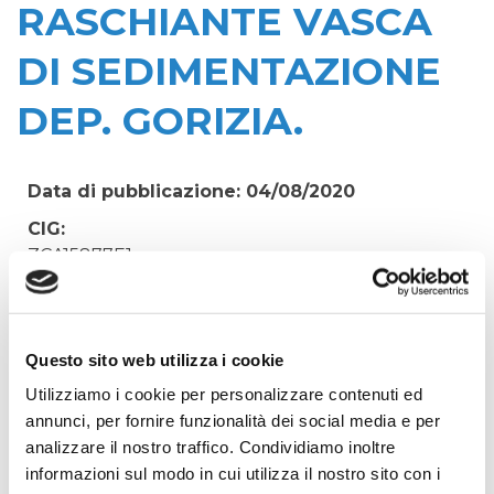
RASCHIANTE VASCA
DI SEDIMENTAZIONE
DEP. GORIZIA.
Data di pubblicazione: 04/08/2020
CIG:
ZCA15877E1
Struttura proponente:
'Irisacqua srl P.I./C.F. 01070220312. - Ufficio
Tecnico
Questo sito web utilizza i cookie
Oggetto:
Utilizziamo i cookie per personalizzare contenuti ed
ACQUISTO 08 RUOTE IN TEFLON TIPO BLICKLE
annunci, per fornire funzionalità dei social media e per
SPO 200G PER LAMA RASCHIANTE VASCA DI
analizzare il nostro traffico. Condividiamo inoltre
SEDIMENTAZIONE DEP. GORIZIA.
informazioni sul modo in cui utilizza il nostro sito con i