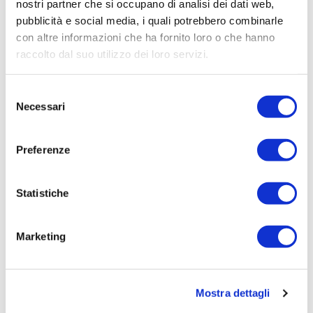
Elenco operatori invitati:
nostri partner che si occupano di analisi dei dati web,
pubblicità e social media, i quali potrebbero combinarle
Codice Fiscale:
con altre informazioni che ha fornito loro o che hanno
Procedura di scelta:
raccolto dal suo utilizzo dei loro servizi.
Affidamento ai sensi del Regolamento Generale
Aziendale per Lavori Servizi e Forniture (art.238,
Selezione
comma 7 d.lgs. 163/2006)
Necessari
del
Aggiudicatario Nome:
consenso
ATI NORD EST SRL - cod. fisc. 01118780319
Preferenze
Importo Aggiudicazione:
928,2200
Statistiche
Tempi di completamento:
pronta
Marketing
Importo Liquidato:
0
Mostra dettagli
Pagina aggiornata il 04/08/2020