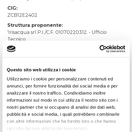
CIG:
ZCB12E2402
Struttura proponente:
'Irisacqua srl P.I./C.F. 01070220312. - Ufficio
Tecnico
Oggetto:
SPESE DI GESTIONE CORSO CONTABILITA'
LAVORI
Questo sito web utilizza i cookie
Elenco operatori invitati:
Utilizziamo i cookie per personalizzare contenuti ed
Codice Fiscale:
annunci, per fornire funzionalità dei social media e per
analizzare il nostro traffico. Condividiamo inoltre
Procedura di scelta:
informazioni sul modo in cui utilizza il nostro sito con i
Affidamento ai sensi del Regolamento Generale
nostri partner che si occupano di analisi dei dati web,
Aziendale per Lavori Servizi e Forniture (art.238,
pubblicità e social media, i quali potrebbero combinarle
comma 7 d.lgs. 163/2006)
con altre informazioni che ha fornito loro o che hanno
Aggiudicatario Nome:
raccolto dal suo utilizzo dei loro servizi.
ORDINE DEGLI INGEGNERI DELLA PROVINCIA