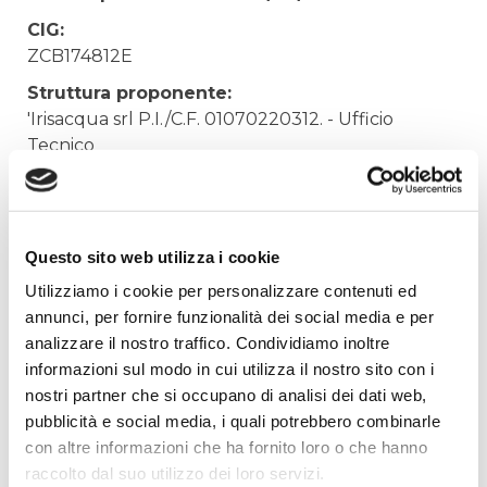
CIG:
ZCB174812E
Struttura proponente:
'Irisacqua srl P.I./C.F. 01070220312. - Ufficio
Tecnico
Oggetto:
INCARICO CSE SOSTITUZIONE RETE IDRICA
CORMONS
Questo sito web utilizza i cookie
Elenco operatori invitati:
Utilizziamo i cookie per personalizzare contenuti ed
Codice Fiscale:
annunci, per fornire funzionalità dei social media e per
analizzare il nostro traffico. Condividiamo inoltre
Procedura di scelta:
informazioni sul modo in cui utilizza il nostro sito con i
Affidamento ai sensi del Regolamento Generale
nostri partner che si occupano di analisi dei dati web,
Aziendale per Lavori Servizi e Forniture (art.238,
pubblicità e social media, i quali potrebbero combinarle
comma 7 d.lgs. 163/2006)
con altre informazioni che ha fornito loro o che hanno
Aggiudicatario Nome:
raccolto dal suo utilizzo dei loro servizi.
CECCHIN GEOM. MARCO - cod. fisc.