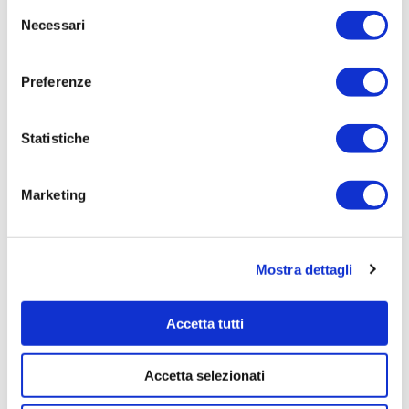
Selezione
66,7200
Necessari
del
Tempi di completamento:
consenso
pronta
Preferenze
Importo Liquidato:
0
Statistiche
Pagina aggiornata il 04/08/2020
Marketing
Mostra dettagli
Accetta tutti
Accetta selezionati