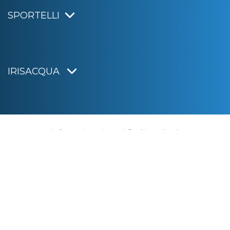
SPORTELLI
IRISACQUA
Informativa privacy
|
Cookie policy
|
Dichiarazione di accessibilità
Note legali
|
Sitemap
|
Digital agency:
Alea.pro
C.F. e P.IVA 01070220312
Capitale Sociale € 20.000.000,00 i.v.
Rag. Imprese di Gorizia n. 01070220312