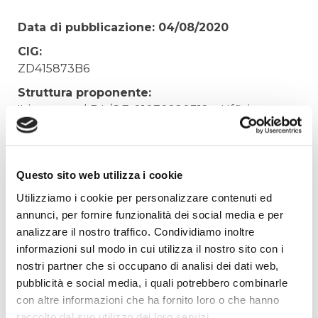
Data di pubblicazione: 04/08/2020
CIG:
ZD415873B6
Struttura proponente:
'Irisacqua srl P.I./C.F. 01070220312. - Ufficio
Tecnico
Oggetto:
SMALTIMENTO MATERIALI VARI MAGAZZINO
Questo sito web utilizza i cookie
RONCHI DEI LEGIONARI
Utilizziamo i cookie per personalizzare contenuti ed
Elenco operatori invitati:
annunci, per fornire funzionalità dei social media e per
analizzare il nostro traffico. Condividiamo inoltre
Codice Fiscale:
informazioni sul modo in cui utilizza il nostro sito con i
Procedura di scelta:
nostri partner che si occupano di analisi dei dati web,
Affidamento ai sensi del Regolamento Generale
pubblicità e social media, i quali potrebbero combinarle
Aziendale per Lavori Servizi e Forniture (art.238,
con altre informazioni che ha fornito loro o che hanno
comma 7 d.lgs. 163/2006)
raccolto dal suo utilizzo dei loro servizi.