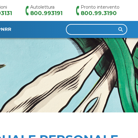
ioni
Autolettura
Pronto intervento
3131
800.993191
800.99.3190
Ricerca
PNRR
per: