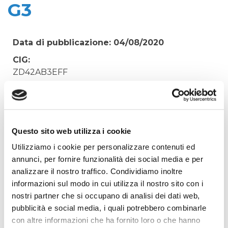
G3
Data di pubblicazione: 04/08/2020
CIG:
ZD42AB3EFF
Struttura proponente:
'Irisacqua srl P.I./C.F. 01070220312. - Ufficio
Tecnico
Oggetto:
Questo sito web utilizza i cookie
ACQUISTO URGENTE FILTRI RICAMBIO PER
Utilizziamo i cookie per personalizzare contenuti ed
SOFFIANTE TURBO BLOWER TB 100-0.8S-G3
annunci, per fornire funzionalità dei social media e per
analizzare il nostro traffico. Condividiamo inoltre
Elenco operatori invitati:
informazioni sul modo in cui utilizza il nostro sito con i
Codice Fiscale:
nostri partner che si occupano di analisi dei dati web,
Procedura di scelta:
pubblicità e social media, i quali potrebbero combinarle
Affidamento ai sensi del Regolamento Generale
con altre informazioni che ha fornito loro o che hanno