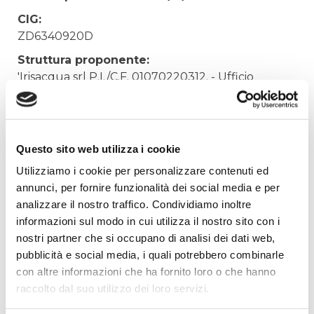
CIG:
ZD6340920D
Struttura proponente:
'Irisacqua srl P.I./C.F. 01070220312. - Ufficio
Tecnico
Oggetto:
ACQUISTO REAGENTI PER TRATTAMENTO
Questo sito web utilizza i cookie
FANGHI
Utilizziamo i cookie per personalizzare contenuti ed
Elenco operatori invitati:
annunci, per fornire funzionalità dei social media e per
Codice Fiscale:
analizzare il nostro traffico. Condividiamo inoltre
informazioni sul modo in cui utilizza il nostro sito con i
Procedura di scelta:
nostri partner che si occupano di analisi dei dati web,
Affidamento ai sensi del Regolamento Generale
pubblicità e social media, i quali potrebbero combinarle
Aziendale per Lavori Servizi e Forniture
con altre informazioni che ha fornito loro o che hanno
Aggiudicatario Nome:
raccolto dal suo utilizzo dei loro servizi.
LABIOTEST SRL - cod. fisc. 01572930301