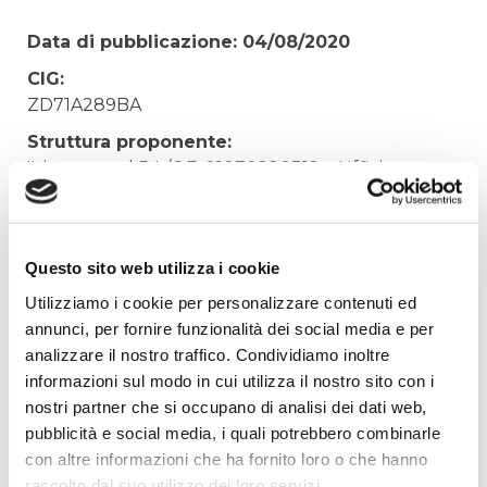
Data di pubblicazione: 04/08/2020
CIG:
ZD71A289BA
Struttura proponente:
'Irisacqua srl P.I./C.F. 01070220312. - Ufficio
Tecnico
Oggetto:
ACQUISTO VALVOLE PER LA RIDUZIONE DELLA
Questo sito web utilizza i cookie
PRESSIONE RETE IDRICA GORIZIA
Utilizziamo i cookie per personalizzare contenuti ed
Elenco operatori invitati:
annunci, per fornire funzionalità dei social media e per
analizzare il nostro traffico. Condividiamo inoltre
Codice Fiscale:
informazioni sul modo in cui utilizza il nostro sito con i
Procedura di scelta:
nostri partner che si occupano di analisi dei dati web,
Affidamento ai sensi del Regolamento Generale
pubblicità e social media, i quali potrebbero combinarle
Aziendale per Lavori Servizi e Forniture (art.238,
con altre informazioni che ha fornito loro o che hanno
comma 7 d.lgs. 163/2006)
raccolto dal suo utilizzo dei loro servizi.