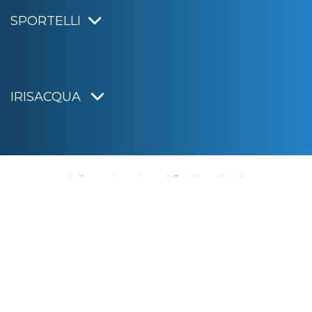
SPORTELLI
IRISACQUA
Informativa privacy
|
Cookie policy
|
Dichiarazione di accessibilità
Note legali
|
Sitemap
|
Digital agency:
Alea.pro
C.F. e P.IVA 01070220312
Capitale Sociale € 20.000.000,00 i.v.
Rag. Imprese di Gorizia n. 01070220312