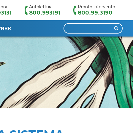
ioni
Autolettura
Pronto intervento
3131
800.993191
800.99.3190
Ricerca
PNRR
per: