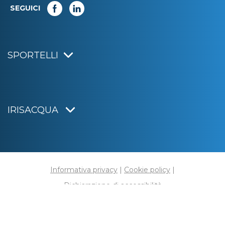
SEGUICI
SPORTELLI
IRISACQUA
Informativa privacy
|
Cookie policy
|
Dichiarazione di accessibilità
Note legali
|
Sitemap
|
Digital agency:
Alea.pro
C.F. e P.IVA 01070220312