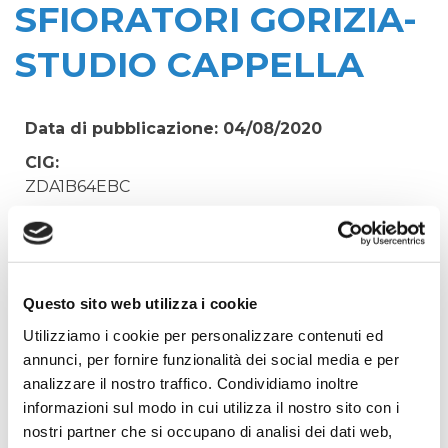
SFIORATORI GORIZIA-
STUDIO CAPPELLA
Data di pubblicazione: 04/08/2020
CIG:
ZDA1B64EBC
Struttura proponente:
'Irisacqua srl P.I./C.F. 01070220312. - Ufficio
Tecnico
Oggetto:
Questo sito web utilizza i cookie
CONSULENZA TECNICA PER PRATICHE
Utilizziamo i cookie per personalizzare contenuti ed
AUTORIZZATIVE SFIORATORI GORIZIA- STUDIO
annunci, per fornire funzionalità dei social media e per
CAPPELLA
analizzare il nostro traffico. Condividiamo inoltre
informazioni sul modo in cui utilizza il nostro sito con i
Elenco operatori invitati:
nostri partner che si occupano di analisi dei dati web,
Codice Fiscale: